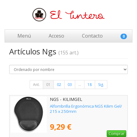
Menú
Acceso
Contacto
0
Artículos Ngs
(155 art.)
Ant.
01
02
03
...
18
Sig.
NGS - KILIMGEL
Alfombrilla Ergonómica NGS Kilim Gel/
215 x 250mm
9,29 €
Comprar