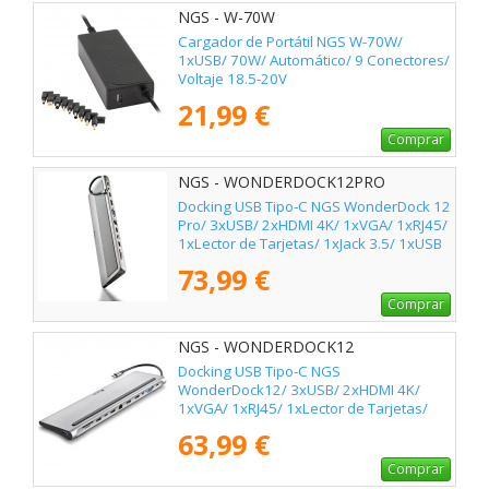
NGS - W-70W
Cargador de Portátil NGS W-70W/
1xUSB/ 70W/ Automático/ 9 Conectores/
Voltaje 18.5-20V
21,99 €
Comprar
NGS - WONDERDOCK12PRO
Docking USB Tipo-C NGS WonderDock 12
Pro/ 3xUSB/ 2xHDMI 4K/ 1xVGA/ 1xRJ45/
1xLector de Tarjetas/ 1xJack 3.5/ 1xUSB
Tipo-C PD/ Gris
73,99 €
Comprar
NGS - WONDERDOCK12
Docking USB Tipo-C NGS
WonderDock12/ 3xUSB/ 2xHDMI 4K/
1xVGA/ 1xRJ45/ 1xLector de Tarjetas/
1xJack 3.5/ 1xUSB Tipo-C PD/ Gris
63,99 €
Comprar