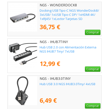
NGS - WONDERDOCK8
Docking USB Tipo-C NGS WonderDock8/
3xUSB/ 1xUSB Tipo-C DP/ 1xHDMI 4K/
1xRJ45/ 1xLector Tarjetas SD
36,75 €
Comprar
NGS - IHUB7TINY
Hub USB 2.0 con Alimentación Externa
NGS IHUB7 Tiny/ 7xUSB
12,99 €
Comprar
NGS - IHUB3.0TINY
Hub USB 3.0 NGS IHUB3.0Tiny/ 4xUSB
6,49 €
Comprar