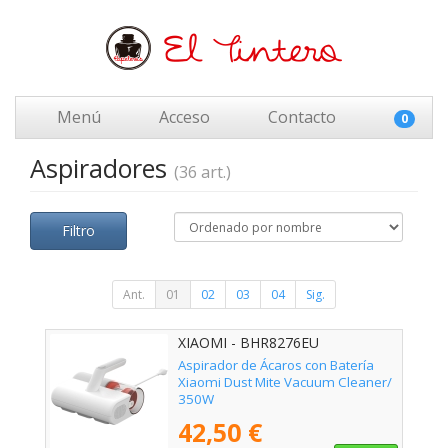
Menú
Acceso
Contacto
0
Aspiradores
(36 art.)
Filtro
Ant.
01
02
03
04
Sig.
XIAOMI - BHR8276EU
Aspirador de Ácaros con Batería
Xiaomi Dust Mite Vacuum Cleaner/
350W
42,50 €