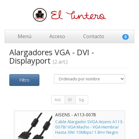
Menú
Acceso
Contacto
0
Alargadores VGA - DVI -
Displayport
(2 art.)
Filtro
Ant.
01
Sig.
AISENS - A113-0078
Cable Alargador SVGA Aisens A113-
0078/ VGA Macho - VGA Hembra/
Hasta 3W/ 10Mbps/ 1.8m/ Negro