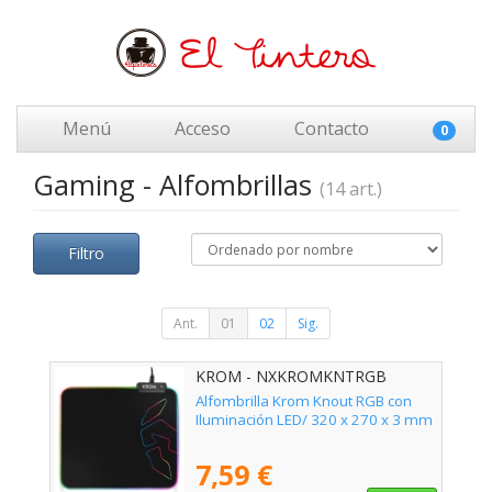
Menú
Acceso
Contacto
0
Gaming - Alfombrillas
(14 art.)
Filtro
Ant.
01
02
Sig.
KROM - NXKROMKNTRGB
Alfombrilla Krom Knout RGB con
Iluminación LED/ 320 x 270 x 3 mm
7,59 €