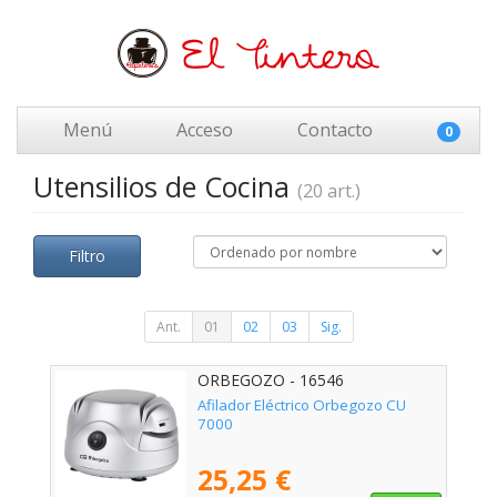
Menú
Acceso
Contacto
0
Utensilios de Cocina
(20 art.)
Filtro
Ant.
01
02
03
Sig.
ORBEGOZO - 16546
Afilador Eléctrico Orbegozo CU
7000
25,25 €