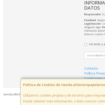
INFORMA
DATOS
Responsable
: E
Finalidad
: Respon
Legitimación
: C
obligación legal;
De
información adicio
Datos en nuestra
P
He leído y 
Contacto
Política Priva
Condiciones 
Política de Cookies de tienda.eltinteropapelero
tienda.eltinteropapeleros.com © 2026
Utilizamos cookies propias y de terceros para mejorar
Puede obtener más información, o bien conocer cómo