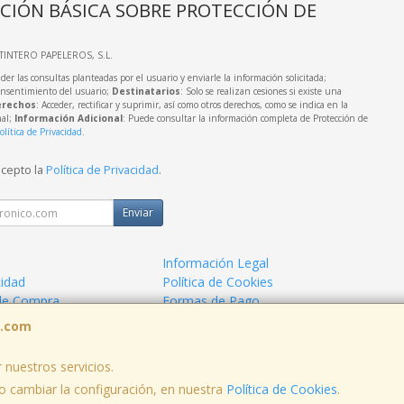
CIÓN BÁSICA SOBRE PROTECCIÓN DE
LTINTERO PAPELEROS, S.L.
der las consultas planteadas por el usuario y enviarle la información solicitada;
onsentimiento del usuario;
Destinatarios
: Solo se realizan cesiones si existe una
rechos
: Acceder, rectificar y suprimir, así como otros derechos, como se indica en la
nal;
Información Adicional
: Puede consultar la información completa de Protección de
olítica de Privacidad
.
acepto la
Política de Privacidad
.
Enviar
Información Legal
cidad
Política de Cookies
de Compra
Formas de Pago
s.com
 nuestros servicios.
 cambiar la configuración, en nuestra
Política de Cookies
.
, , , , España. - C.I.F.: B73424574 - Tfno: