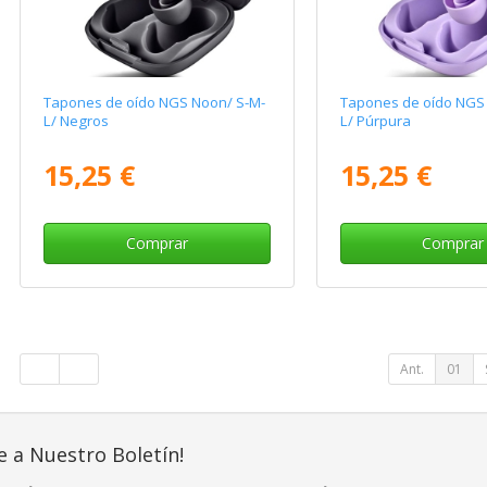
Tapones de oído NGS Noon/ S-M-
Tapones de oído NGS
L/ Negros
L/ Púrpura
15,25 €
15,25 €
Comprar
Comprar
Ant.
01
e a Nuestro Boletín!