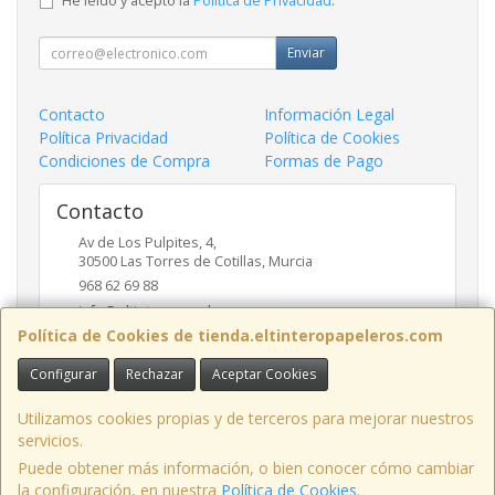
He leído y acepto la
Política de Privacidad
.
Enviar
Contacto
Información Legal
Política Privacidad
Política de Cookies
Condiciones de Compra
Formas de Pago
Contacto
Av de Los Pulpites, 4,
30500
Las Torres de Cotillas
,
Murcia
968 62 69 88
info@eltinteropapeleros.com
Política de Cookies de tienda.eltinteropapeleros.com
Configurar
Rechazar
Aceptar Cookies
Horario
8:00 a 14:00 - 17:00 a 20:30
Utilizamos cookies propias y de terceros para mejorar nuestros
servicios.
Puede obtener más información, o bien conocer cómo cambiar
la configuración, en nuestra
Política de Cookies
.