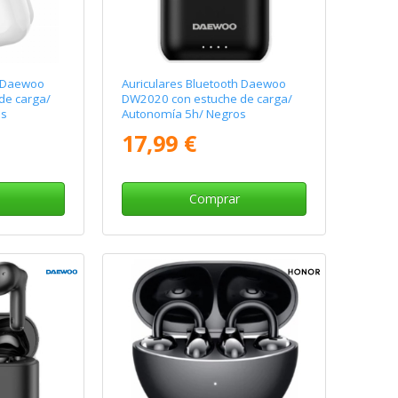
h Daewoo
Auriculares Bluetooth Daewoo
de carga/
DW2020 con estuche de carga/
os
Autonomía 5h/ Negros
17,99 €
Comprar