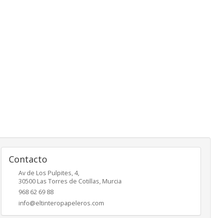
Contacto
Av de Los Pulpites, 4,
30500
Las Torres de Cotillas
,
Murcia
968 62 69 88
info@eltinteropapeleros.com