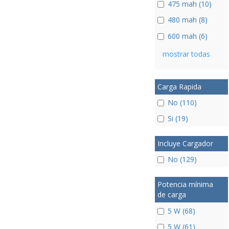
475 mah (10)
480 mah (8)
600 mah (6)
mostrar todas
Carga Rapida
No (110)
Si (19)
Incluye Cargador
No (129)
Potencia mínima
de carga
5 W (68)
5 W (61)