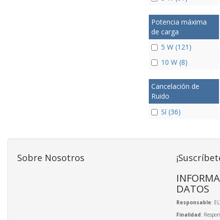
Potencia máxima
de carga
5 W (121)
10 W (8)
Cancelación de
Ruido
Sí (36)
Sobre Nosotros
¡Suscríbet
INFORMA
DATOS
Responsable
: E
Finalidad
: Respon