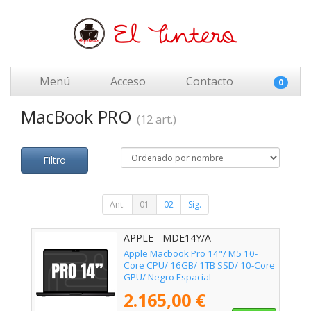
Menú
Acceso
Contacto
0
MacBook PRO
(12 art.)
Filtro
Ant.
01
02
Sig.
APPLE - MDE14Y/A
Apple Macbook Pro 14"/ M5 10-
Core CPU/ 16GB/ 1TB SSD/ 10-Core
GPU/ Negro Espacial
2.165,00 €