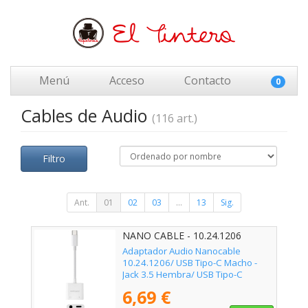
Menú
Acceso
Contacto
0
Cables de Audio
(116 art.)
Filtro
Ant.
01
02
03
...
13
Sig.
NANO CABLE - 10.24.1206
Adaptador Audio Nanocable
10.24.1206/ USB Tipo-C Macho -
Jack 3.5 Hembra/ USB Tipo-C
Hembra/ Blanco
6,69 €