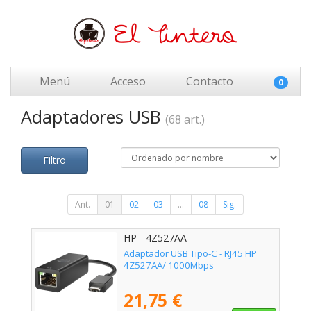
Menú
Acceso
Contacto
0
Adaptadores USB
(68 art.)
Filtro
Ant.
01
02
03
...
08
Sig.
HP - 4Z527AA
Adaptador USB Tipo-C - RJ45 HP
4Z527AA/ 1000Mbps
21,75 €