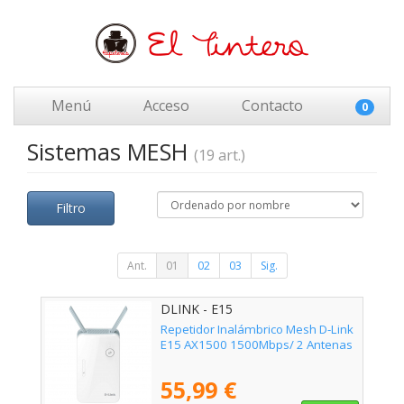
Menú
Acceso
Contacto
0
Sistemas MESH
(19 art.)
Filtro
Ant.
01
02
03
Sig.
DLINK - E15
Repetidor Inalámbrico Mesh D-Link
E15 AX1500 1500Mbps/ 2 Antenas
55,99 €