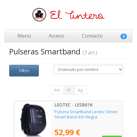
Menú
Acceso
Contacto
0
Pulseras Smartband
(7 art.)
Filtro
Ant.
01
Sig.
LEOTEC - LESB01K
Pulsera Smartband Leotec Senior
Smart Band 4G/ Negra
52,99 €