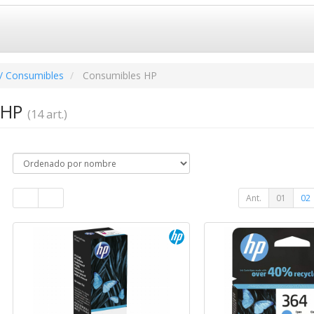
/ Consumibles
Consumibles HP
 HP
(14 art.)
Ant.
01
02