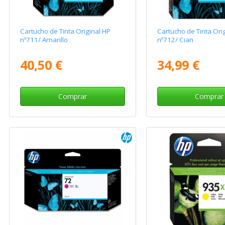
Cartucho de Tinta Original HP
Cartucho de Tinta Ori
nº711/ Amarillo
nº712/ Cian
40,50 €
34,99 €
Comprar
Comprar