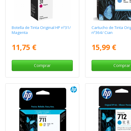
Botella de Tinta Original HP nº31/
Cartucho de Tinta Ori
Magenta
nº364/ Cian
11,75 €
15,99 €
Comprar
Comprar