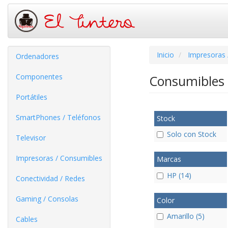
Inicio
Impresoras 
Ordenadores
Componentes
Consumibles
Portátiles
SmartPhones / Teléfonos
Stock
Solo con Stock
Televisor
Impresoras / Consumibles
Marcas
HP (14)
Conectividad / Redes
Gaming / Consolas
Color
Amarillo (5)
Cables