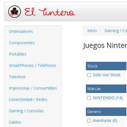
Inicio
Gaming / C
Ordenadores
Componentes
Juegos Ninte
Portátiles
SmartPhones / Teléfonos
Stock
Solo con Stock
Televisor
Impresoras / Consumibles
Marcas
NINTENDO (14)
Conectividad / Redes
Gaming / Consolas
Genero
Aventuras (6)
Cables