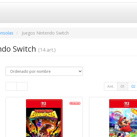
onsolas
Juegos Nintendo Switch
ndo Switch
(14 art.)
Ant.
01
02