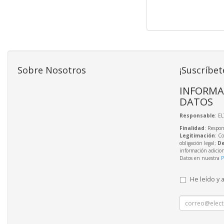
Sobre Nosotros
¡Suscríbet
INFORMA
DATOS
Responsable
: E
Finalidad
: Respon
Legitimación
: C
obligación legal;
De
información adicio
Datos en nuestra
P
He leído y 