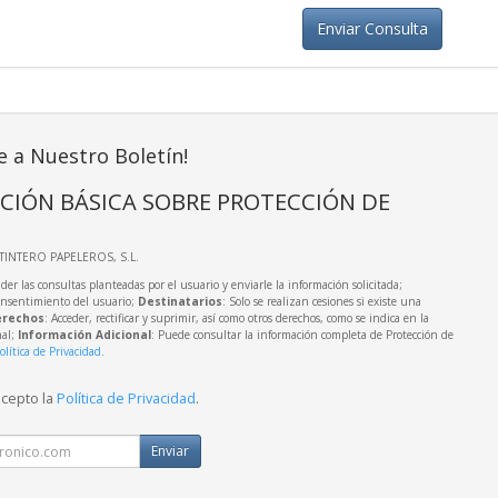
Enviar Consulta
e a Nuestro Boletín!
CIÓN BÁSICA SOBRE PROTECCIÓN DE
LTINTERO PAPELEROS, S.L.
der las consultas planteadas por el usuario y enviarle la información solicitada;
onsentimiento del usuario;
Destinatarios
: Solo se realizan cesiones si existe una
rechos
: Acceder, rectificar y suprimir, así como otros derechos, como se indica en la
nal;
Información Adicional
: Puede consultar la información completa de Protección de
olítica de Privacidad
.
acepto la
Política de Privacidad
.
Enviar