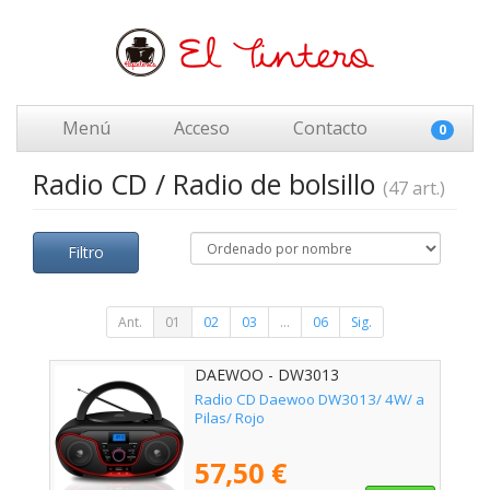
Menú
Acceso
Contacto
0
Radio CD / Radio de bolsillo
(47 art.)
Filtro
Ant.
01
02
03
...
06
Sig.
DAEWOO - DW3013
Radio CD Daewoo DW3013/ 4W/ a
Pilas/ Rojo
57,50 €