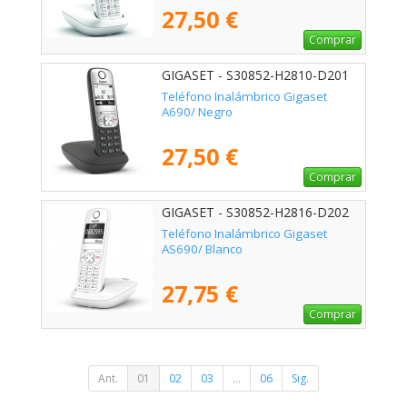
27,50 €
Comprar
GIGASET - S30852-H2810-D201
Teléfono Inalámbrico Gigaset
A690/ Negro
27,50 €
Comprar
GIGASET - S30852-H2816-D202
Teléfono Inalámbrico Gigaset
AS690/ Blanco
27,75 €
Comprar
Ant.
01
02
03
...
06
Sig.