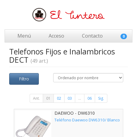
Menú
Acceso
Contacto
0
Telefonos Fijos e Inalambricos
DECT
(49 art.)
Filtro
Ant.
01
02
03
...
06
Sig.
DAEWOO - DW6310
Teléfono Daewoo DW6310/ Blanco