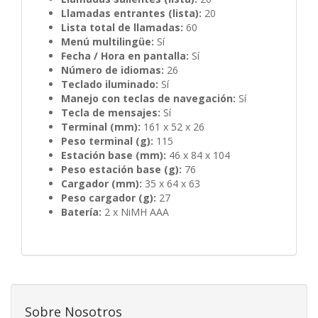
Llamadas entrantes (lista):
20
Lista total de llamadas:
60
Menú multilingüe:
Sí
Fecha / Hora en pantalla:
Sí
Número de idiomas:
26
Teclado iluminado:
Sí
Manejo con teclas de navegación:
Sí
Tecla de mensajes:
Sí
Terminal (mm):
161 x 52 x 26
Peso terminal (g):
115
Estación base (mm):
46 x 84 x 104
Peso estación base (g):
76
Cargador (mm):
35 x 64 x 63
Peso cargador (g):
27
Batería:
2 x NiMH AAA
Sobre Nosotros