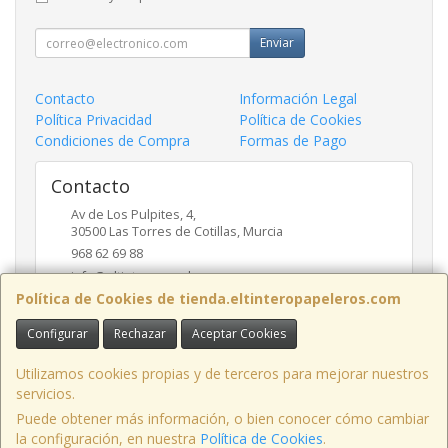
Enviar
Contacto
Información Legal
Política Privacidad
Política de Cookies
Condiciones de Compra
Formas de Pago
Contacto
Av de Los Pulpites, 4,
30500
Las Torres de Cotillas
,
Murcia
968 62 69 88
info@eltinteropapeleros.com
Política de Cookies de tienda.eltinteropapeleros.com
Configurar
Rechazar
Aceptar Cookies
Horario
8:00 a 14:00 - 17:00 a 20:30
Utilizamos cookies propias y de terceros para mejorar nuestros
servicios.
Puede obtener más información, o bien conocer cómo cambiar
la configuración, en nuestra
Política de Cookies
.
, , , , España. - C.I.F.: B73424574 - Tfno: