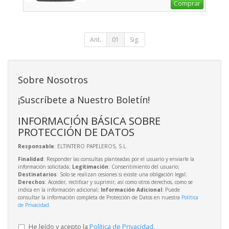
Comprar
Ant.
01
Sig.
Sobre Nosotros
¡Suscríbete a Nuestro Boletín!
INFORMACIÓN BÁSICA SOBRE
PROTECCIÓN DE DATOS
Responsable
: ELTINTERO PAPELEROS, S.L.
Finalidad
: Responder las consultas planteadas por el usuario y enviarle la
información solicitada;
Legitimación
: Consentimiento del usuario;
Destinatarios
: Solo se realizan cesiones si existe una obligación legal;
Derechos
: Acceder, rectificar y suprimir, así como otros derechos, como se
indica en la información adicional;
Información Adicional
: Puede
consultar la información completa de Protección de Datos en nuestra
Política
de Privacidad
.
He leído y acepto la
Política de Privacidad
.