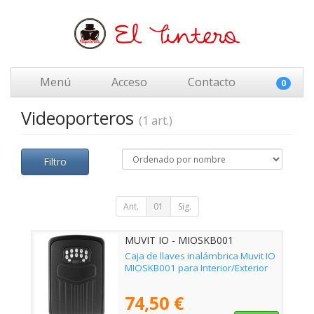
Menú
Acceso
Contacto
0
Videoporteros
(1 art.)
Filtro
Ant.
01
Sig.
MUVIT IO - MIOSKB001
Caja de llaves inalámbrica Muvit IO
MIOSKB001 para Interior/Exterior
74,50 €