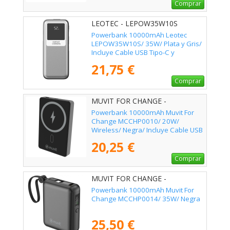
Comprar
LEOTEC - LEPOW35W10S
Powerbank 10000mAh Leotec
LEPOW35W10S/ 35W/ Plata y Gris/
Incluye Cable USB Tipo-C y
Lightning
21,75 €
Comprar
MUVIT FOR CHANGE -
MCCHP0010
Powerbank 10000mAh Muvit For
Change MCCHP0010/ 20W/
Wireless/ Negra/ Incluye Cable USB
Tipo-C
20,25 €
Comprar
MUVIT FOR CHANGE -
MCCHP0014
Powerbank 10000mAh Muvit For
Change MCCHP0014/ 35W/ Negra
25,50 €