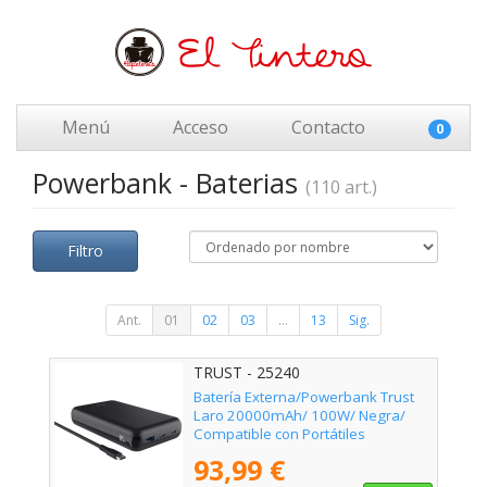
Menú
Acceso
Contacto
0
Powerbank - Baterias
(110 art.)
Filtro
Ant.
01
02
03
...
13
Sig.
TRUST - 25240
Batería Externa/Powerbank Trust
Laro 20000mAh/ 100W/ Negra/
Compatible con Portátiles
93,99 €