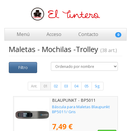
Menú
Acceso
Contacto
0
Maletas - Mochilas -Trolley
(38 art.)
Filtro
Ant.
01
02
03
04
05
Sig.
BLAUPUNKT - BP5011
Báscula para Maletas Blaupunkt
BP5011/ Gris
7,49 €