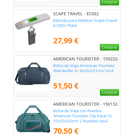
Comprar
SCAPE TRAVEL - EC002
Báscula para Maletas Scape Travel
EC002/ Plata
27,99 €
Comprar
AMERICAN TOURISTER - 159232-
1265
Bolsa de Viaje American Tourister
Wanderlite S/ 30x52x31cm/ Azul
51,50 €
Comprar
AMERICAN TOURISTER - 156132-
4828
Bolsa de Viaje con Ruedas
American Tourister City Racer S/
55x35x25cm/ 2 Ruedas/ Azul
Verdoso
70,50 €