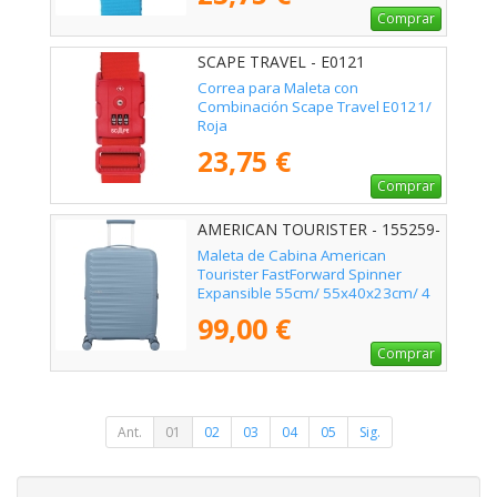
Comprar
SCAPE TRAVEL - E0121
Correa para Maleta con
Combinación Scape Travel E0121/
Roja
23,75 €
Comprar
AMERICAN TOURISTER - 155259-
1827
Maleta de Cabina American
Tourister FastForward Spinner
Expansible 55cm/ 55x40x23cm/ 4
Ruedas/ Azul
99,00 €
Comprar
Ant.
01
02
03
04
05
Sig.