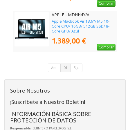
Comprar
APPLE - MDHH4Y/A
Apple Macbook Air 13,6"/ M5 10-
Core CPU/ 16GB/ 512GB SSD/ 8-
Core GPU/ Azul
1.389,00 €
Comprar
Ant.
01
Sig.
Sobre Nosotros
¡Suscríbete a Nuestro Boletín!
INFORMACIÓN BÁSICA SOBRE
PROTECCIÓN DE DATOS
Responsable
: ELTINTERO PAPELEROS, S.L.