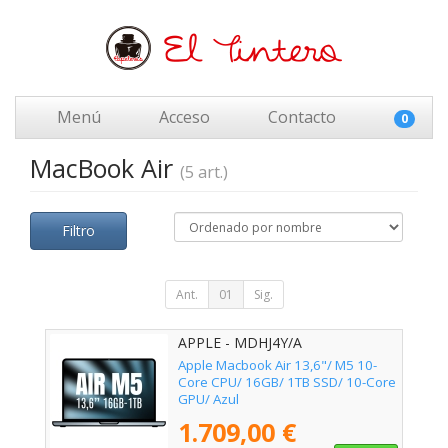
Menú
Acceso
Contacto
0
MacBook Air
(5 art.)
Filtro
Ant.
01
Sig.
APPLE - MDHJ4Y/A
Apple Macbook Air 13,6"/ M5 10-
Core CPU/ 16GB/ 1TB SSD/ 10-Core
GPU/ Azul
1.709,00 €