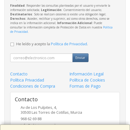
Finalidad
: Responder las consultas planteadas por el usuario y enviarle la
información solicitada;
Legitimación
: Consentimiento del usuario;
Destinatarios
: Solo se realizan cesiones si existe una obligación legal;
Derechos
: Acceder, rectificar y suprimir, así como otros derechos, como se
indica en la información adicional;
Información Adicional
: Puede
consultar la información completa de Protección de Datos en nuestra
Política
de Privacidad
.
He leído y acepto la
Política de Privacidad
.
Enviar
Contacto
Información Legal
Política Privacidad
Política de Cookies
Condiciones de Compra
Formas de Pago
Contacto
Av de Los Pulpites, 4,
30500
Las Torres de Cotillas
,
Murcia
968 62 69 88
info@eltinteropapeleros.com