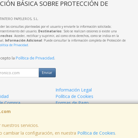
CIÓN BÁSICA SOBRE PROTECCIÓN DE
LTINTERO PAPELEROS, S.L.
der las consultas planteadas por el usuario y enviarle la información solicitada;
onsentimiento del usuario;
Destinatarios
: Solo se realizan cesiones si existe una
rechos
: Acceder, rectificar y suprimir, así como otros derechos, como se indica en la
nal;
Información Adicional
: Puede consultar la información completa de Protección de
olítica de Privacidad
.
acepto la
Política de Privacidad
.
Enviar
Información Legal
cidad
Política de Cookies
de Compra
Formas de Pago
s.com
 nuestros servicios.
 cambiar la configuración, en nuestra
Política de Cookies
.
, , , , España. - C.I.F.: B73424574 - Tfno: