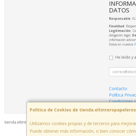
INFORMA
DATOS
Responsable
: E
Finalidad
: Respon
Legitimación
: C
obligación legal;
De
información adicio
Datos en nuestra
P
He leído y 
Contacto
Política Priva
Condiciones 
Política de Cookies de tienda.eltinteropapelero
tienda.eltinteropapeleros.com © 2026
Utilizamos cookies propias y de terceros para mejorar
Puede obtener más información, o bien conocer cómo