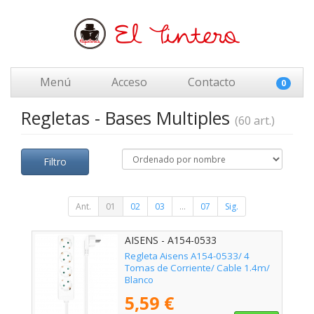
Menú
Acceso
Contacto
0
Regletas - Bases Multiples
(60 art.)
Filtro
Ant.
01
02
03
...
07
Sig.
AISENS - A154-0533
Regleta Aisens A154-0533/ 4
Tomas de Corriente/ Cable 1.4m/
Blanco
5,59 €