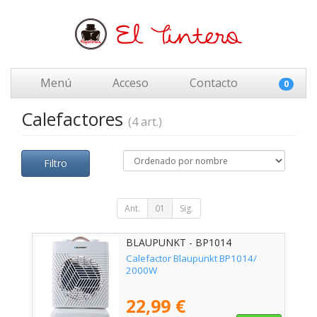
Menú
Acceso
Contacto
0
Calefactores
(4 art.)
Filtro
Ant.
01
Sig.
BLAUPUNKT - BP1014
Calefactor Blaupunkt BP1014/
2000W
22,99 €