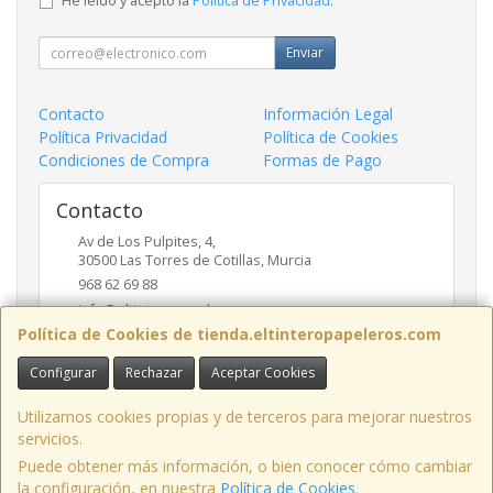
He leído y acepto la
Política de Privacidad
.
Enviar
Contacto
Información Legal
Política Privacidad
Política de Cookies
Condiciones de Compra
Formas de Pago
Contacto
Av de Los Pulpites, 4,
30500
Las Torres de Cotillas
,
Murcia
968 62 69 88
info@eltinteropapeleros.com
Política de Cookies de tienda.eltinteropapeleros.com
Configurar
Rechazar
Aceptar Cookies
Horario
8:00 a 14:00 - 17:00 a 20:30
Utilizamos cookies propias y de terceros para mejorar nuestros
servicios.
Puede obtener más información, o bien conocer cómo cambiar
la configuración, en nuestra
Política de Cookies
.