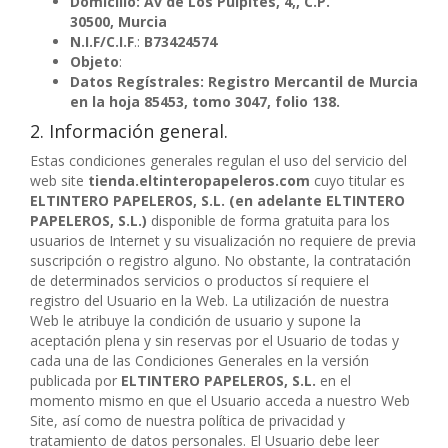
Domicilio:
Av de Los Pulpites, 4,, C.P.
30500,
Murcia
N.I.F/C.I.F
.:
B73424574
Objeto
:
Datos Regístrales:
Registro Mercantil de Murcia
en la
hoja 85453, tomo 3047, folio 138
.
2. Información general.
Estas condiciones generales regulan el uso del servicio del
web site
tienda.eltinteropapeleros.com
cuyo titular es
ELTINTERO PAPELEROS, S.L. (en adelante ELTINTERO
PAPELEROS, S.L.)
disponible de forma gratuita para los
usuarios de Internet y su visualización no requiere de previa
suscripción o registro alguno. No obstante, la contratación
de determinados servicios o productos sí requiere el
registro del Usuario en la Web. La utilización de nuestra
Web le atribuye la condición de usuario y supone la
aceptación plena y sin reservas por el Usuario de todas y
cada una de las Condiciones Generales en la versión
publicada por
ELTINTERO PAPELEROS, S.L.
en el
momento mismo en que el Usuario acceda a nuestro Web
Site, así como de nuestra política de privacidad y
tratamiento de datos personales. El Usuario debe leer