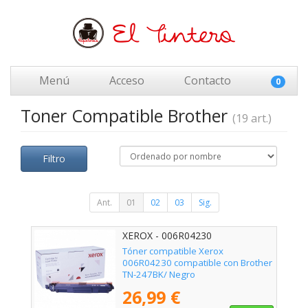
Menú
Acceso
Contacto
0
Toner Compatible Brother
(19 art.)
Filtro
Ant.
01
02
03
Sig.
XEROX - 006R04230
Tóner compatible Xerox
006R04230 compatible con Brother
TN-247BK/ Negro
26,99 €