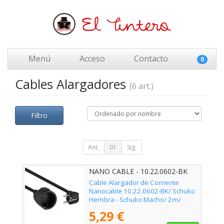
Menú
Acceso
Contacto
0
Cables Alargadores
(6 art.)
Filtro
Ant.
01
Sig.
NANO CABLE - 10.22.0602-BK
Cable Alargador de Corriente
Nanocable 10.22.0602-BK/ Schuko
Hembra - Schuko Macho/ 2m/
Negro
5,29 €