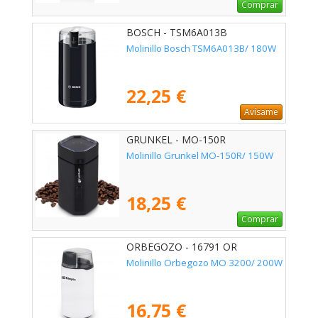
Comprar
BOSCH - TSM6A013B
Molinillo Bosch TSM6A013B/ 180W
22,25 €
Avísame
GRUNKEL - MO-150R
Molinillo Grunkel MO-150R/ 150W
18,25 €
Comprar
ORBEGOZO - 16791 OR
Molinillo Orbegozo MO 3200/ 200W
16,75 €