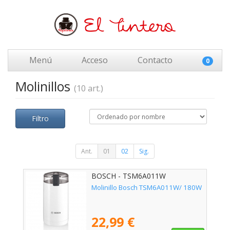
Menú
Acceso
Contacto
0
Molinillos
(10 art.)
Filtro
Ant.
01
02
Sig.
BOSCH - TSM6A011W
Molinillo Bosch TSM6A011W/ 180W
22,99 €