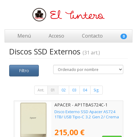
Menú
Acceso
Contacto
0
Discos SSD Externos
(31 art.)
Filtro
Ant.
01
02
03
04
Sig.
APACER - AP1TBAS724C-1
Disco Externo SSD Apacer AS724
1TB/ USB Tipo-C 3.2 Gen 2/ Crema
215,00 €