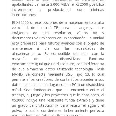
apabullantes de hasta 2.000 MB/s
,
el XS2000 posibilita
incrementar la productividad con mínimas
interrupciones.
El XS2000 ofrece opciones de almacenamiento a alta
velocidad, de hasta 4 TB
,
para descargar y editar
imágenes de alta resolución, vídeos 8K y
documentos
voluminosos en un santiamén. La unidad
está preparada para futuros avances
con el objeto de
mantenerse al día con las necesidades de
almacenamiento. Es
compatible de serie con la
mayoría de los dispositivos. Funciona
exactamente
igual que un disco duro, con la diferencia
de que almacena datos utilizando
tecnología Flash
NAND. Se conecta mediante USB Tipo C3
, lo cual
permite a los
creadores de contenidos acceder a sus
datos desde cualquier lugar con un PC o
un dispositivo
móvil. Sea dondequiera que se encuentre entre el
trabajo, el juego
y los proyectos que le apasionen, el
XS2000 incluye una resistente funda extraíble
y tiene
un grado de protección IP
para resistir el agua y el
polvo, lo cual lo
convierte en la herramienta perfecta
para sesiones de fotos in situ o aventuras.