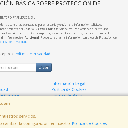
CIÓN BÁSICA SOBRE PROTECCIÓN DE
LTINTERO PAPELEROS, S.L.
der las consultas planteadas por el usuario y enviarle la información solicitada;
onsentimiento del usuario;
Destinatarios
: Solo se realizan cesiones si existe una
rechos
: Acceder, rectificar y suprimir, así como otros derechos, como se indica en la
nal;
Información Adicional
: Puede consultar la información completa de Protección de
olítica de Privacidad
.
acepto la
Política de Privacidad
.
Enviar
Información Legal
cidad
Política de Cookies
de Compra
Formas de Pago
s.com
 nuestros servicios.
 cambiar la configuración, en nuestra
Política de Cookies
.
, , , , España. - C.I.F.: B73424574 - Tfno: