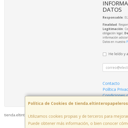
INFORMA
DATOS
Responsable
: E
Finalidad
: Respon
Legitimación
: C
obligación legal;
De
información adicio
Datos en nuestra
P
He leído y 
Contacto
Política Priva
Condiciones 
Política de Cookies de tienda.eltinteropapelero
tienda.eltinteropapeleros.com © 2026
Utilizamos cookies propias y de terceros para mejorar
Puede obtener más información, o bien conocer cómo