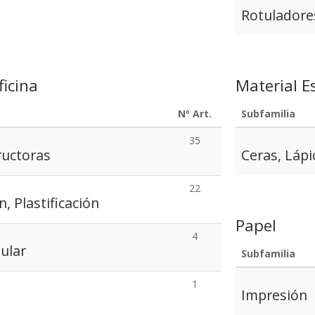
Rotuladore
ficina
Material E
Nº Art.
Subfamilia
35
ructoras
Ceras, Lápi
22
, Plastificación
Papel
4
tular
Subfamilia
1
Impresión