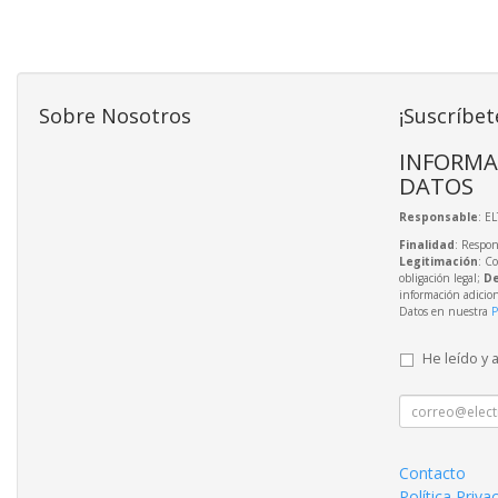
Sobre Nosotros
¡Suscríbet
INFORMA
DATOS
Responsable
: E
Finalidad
: Respon
Legitimación
: C
obligación legal;
De
información adicio
Datos en nuestra
P
He leído y 
Contacto
Política Priva