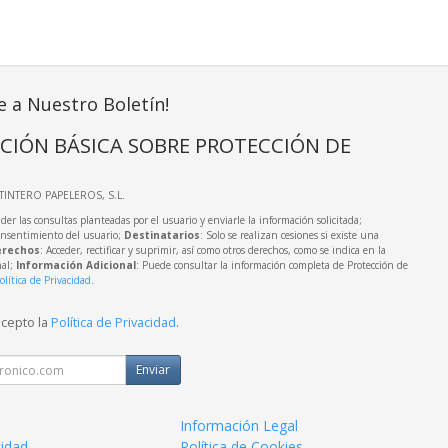
e a Nuestro Boletín!
CIÓN BÁSICA SOBRE PROTECCIÓN DE
LTINTERO PAPELEROS, S.L.
der las consultas planteadas por el usuario y enviarle la información solicitada;
onsentimiento del usuario;
Destinatarios
: Solo se realizan cesiones si existe una
rechos
: Acceder, rectificar y suprimir, así como otros derechos, como se indica en la
nal;
Información Adicional
: Puede consultar la información completa de Protección de
olítica de Privacidad
.
acepto la
Política de Privacidad
.
Enviar
Información Legal
cidad
Política de Cookies