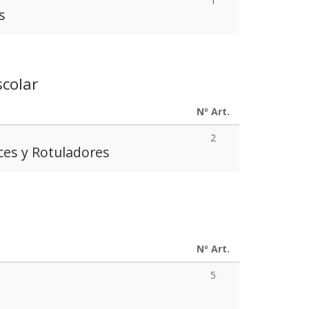
1
s
scolar
Nº Art.
2
ces y Rotuladores
Nº Art.
5