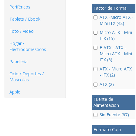
Periféricos
Factor de Forma
ATX -Micro ATX -
Tablets / Ebook
Mini ITX (42)
Foto / Video
Micro ATX - Mini
ITX (15)
Hogar /
E-ATX - ATX -
Electrodomésticos
Micro ATX - Mini
ITX (6)
Papelería
ATX - Micro ATX
Ocio / Deportes /
- ITX (2)
Mascotas
ATX (2)
Apple
Fuente de
Alimentacion
Sin Fuente (67)
Formato Caja