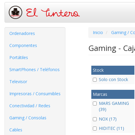
Inicio
Gaming / C
Ordenadores
Componentes
Gaming - Ca
Portátiles
SmartPhones / Teléfonos
Stock
Solo con Stock
Televisor
Impresoras / Consumibles
Marcas
MARS GAMING
Conectividad / Redes
(39)
Gaming / Consolas
NOX (17)
HIDITEC (11)
Cables