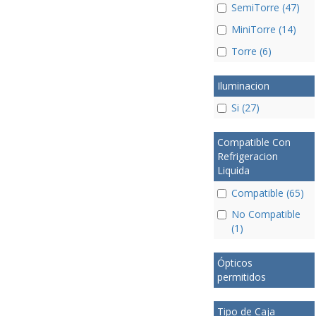
SemiTorre (47)
MiniTorre (14)
Torre (6)
Iluminacion
Si (27)
Compatible Con
Refrigeracion
Liquida
Compatible (65)
No Compatible
(1)
Ópticos
permitidos
Tipo de Caja