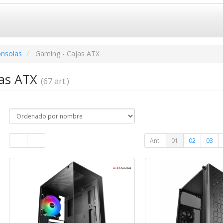
onsolas
Gaming - Cajas ATX
jas ATX
(67 art.)
Ant.
01
02
03