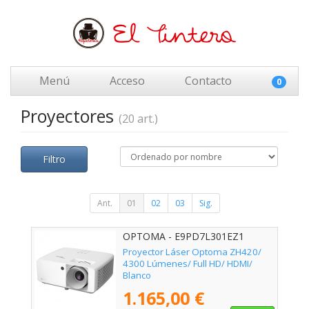
Menú
Acceso
Contacto
0
Proyectores
(20 art.)
Filtro
Ant.
01
02
03
Sig.
OPTOMA - E9PD7L301EZ1
Proyector Láser Optoma ZH420/
4300 Lúmenes/ Full HD/ HDMI/
Blanco
1.165,00 €