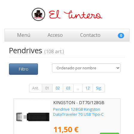
Menú
Acceso
Contacto
0
Pendrives
(108 art.)
Filtro
Ant.
01
02
03
...
12
Sig.
KINGSTON - DT70/128GB
Pendrive 128GB Kingston
DataTraveler 70 USB Tipo-C
11,50 €