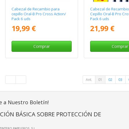
Cabezal de Recambio para
Cabezal de Recambio
cepillo Oral-B Pro Cross Action/
Cepillo Oral-B Pro Cro
Pack 6 uds
Pack 6 uds
19,99 €
21,99 €
Comprar
Comprar
Ant.
01
02
03
e a Nuestro Boletín!
CIÓN BÁSICA SOBRE PROTECCIÓN DE
LTINTERO PAPELEROS, S.L.