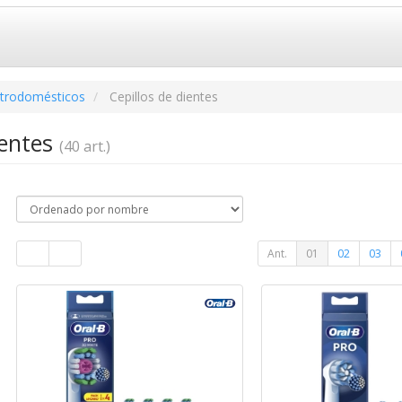
ctrodomésticos
Cepillos de dientes
ientes
(40 art.)
Ant.
01
02
03