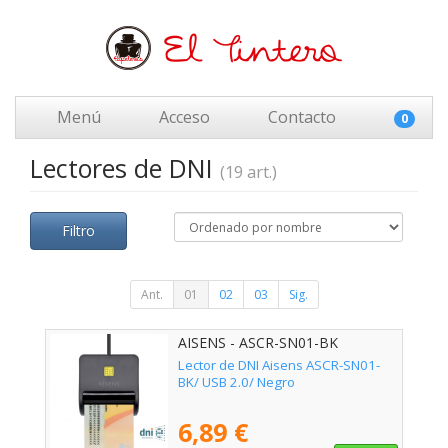
Menú
Acceso
Contacto
0
Lectores de DNI
(19 art.)
Filtro
Ant.
01
02
03
Sig.
AISENS - ASCR-SN01-BK
Lector de DNI Aisens ASCR-SN01-
BK/ USB 2.0/ Negro
6,89 €