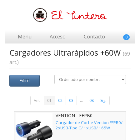
Menú
Acceso
Contacto
0
Cargadores Ultrarápidos +60W
(69
art.)
Filtro
Ant.
01
02
03
...
08
Sig.
VENTION - FFPB0
Cargador de Coche Vention FFPB0/
2xUSB-Tipo C/ 1xUSB/ 165W