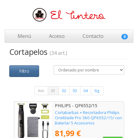
Menú
Acceso
Contacto
0
Cortapelos
(34 art.)
Filtro
Ant.
01
02
03
04
Sig.
PHILIPS - QP6552/15
Cortabarbas + Recortadora Philips
Oneblade Pro 360 QP6552/15/ con
Batería/ 5 Accesorios
81,99 €