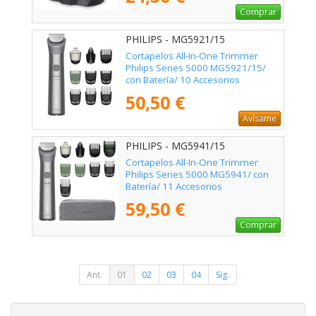
Comprar
PHILIPS - MG5921/15
Cortapelos All-In-One Trimmer
Philips Series 5000 MG5921/15/
con Batería/ 10 Accesorios
50,50 €
Avísame
PHILIPS - MG5941/15
Cortapelos All-In-One Trimmer
Philips Series 5000 MG5941/ con
Batería/ 11 Accesorios
59,50 €
Comprar
Ant.
01
02
03
04
Sig.