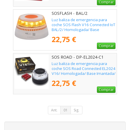
Comprar
SOSFLASH - BAL/2
Luz baliza de emergencia para
coche SOS Flash V16 Connected IoT
BAL/2/ Homologada/ Base
Imantada/ Geolocalizable/
22,75 €
Funciona a Pilas
Comprar
SOS ROAD - DP-EL2024-C1
Luz baliza de emergencia para
coche SOS Road Connected EL2024
V16/ Homologada/ Base Imantada/
Geolocalizable/ Funciona a Pilas
22,75 €
Comprar
Ant.
01
Sig.