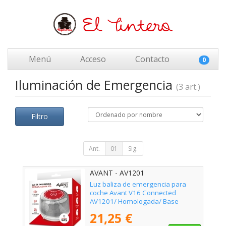
Menú
Acceso
Contacto
0
Iluminación de Emergencia
(3 art.)
Filtro
Ant.
01
Sig.
AVANT - AV1201
Luz baliza de emergencia para
coche Avant V16 Connected
AV1201/ Homologada/ Base
Imantada/ Geolocalizable/
21,25 €
Funciona a Pilas