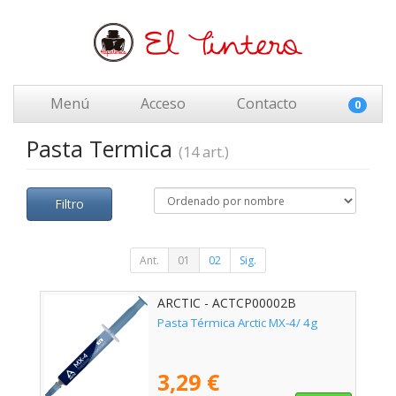
Menú
Acceso
Contacto
0
Pasta Termica
(14 art.)
Filtro
Ant.
01
02
Sig.
ARCTIC - ACTCP00002B
Pasta Térmica Arctic MX-4/ 4g
3,29 €