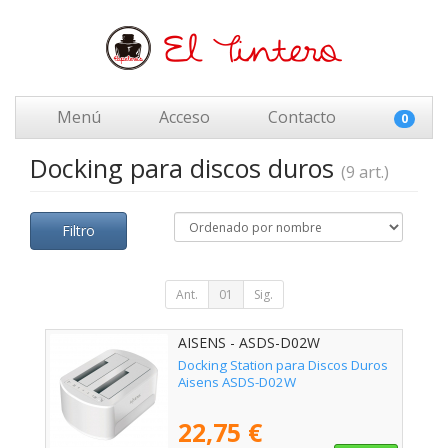
Menú
Acceso
Contacto
0
Docking para discos duros
(9 art.)
Filtro
Ant.
01
Sig.
AISENS - ASDS-D02W
Docking Station para Discos Duros
Aisens ASDS-D02W
22,75 €