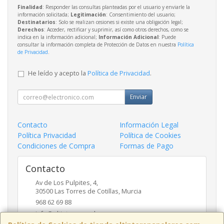
Finalidad
: Responder las consultas planteadas por el usuario y enviarle la
información solicitada;
Legitimación
: Consentimiento del usuario;
Destinatarios
: Solo se realizan cesiones si existe una obligación legal;
Derechos
: Acceder, rectificar y suprimir, así como otros derechos, como se
indica en la información adicional;
Información Adicional
: Puede
consultar la información completa de Protección de Datos en nuestra
Política
de Privacidad
.
He leído y acepto la
Política de Privacidad
.
Enviar
Contacto
Información Legal
Política Privacidad
Política de Cookies
Condiciones de Compra
Formas de Pago
Contacto
Av de Los Pulpites, 4,
30500
Las Torres de Cotillas
,
Murcia
968 62 69 88
info@eltinteropapeleros.com