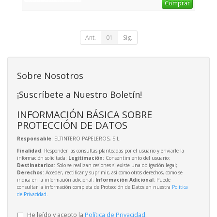
Comprar
Ant.
01
Sig.
Sobre Nosotros
¡Suscríbete a Nuestro Boletín!
INFORMACIÓN BÁSICA SOBRE
PROTECCIÓN DE DATOS
Responsable
: ELTINTERO PAPELEROS, S.L.
Finalidad
: Responder las consultas planteadas por el usuario y enviarle la
información solicitada;
Legitimación
: Consentimiento del usuario;
Destinatarios
: Solo se realizan cesiones si existe una obligación legal;
Derechos
: Acceder, rectificar y suprimir, así como otros derechos, como se
indica en la información adicional;
Información Adicional
: Puede
consultar la información completa de Protección de Datos en nuestra
Política
de Privacidad
.
He leído y acepto la
Política de Privacidad
.