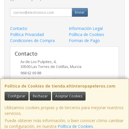
Enviar
Contacto
Información Legal
Política Privacidad
Política de Cookies
Condiciones de Compra
Formas de Pago
Contacto
Av de Los Pulpites, 4,
30500
Las Torres de Cotillas
,
Murcia
968 62 69 88
info@eltinteropapeleros.com
Política de Cookies de tienda.eltinteropapeleros.com
Configurar
Rechazar
Aceptar Cookies
Horario
8:00 a 14:00 - 17:00 a 20:30
Utilizamos cookies propias y de terceros para mejorar nuestros
servicios.
Puede obtener más información, o bien conocer cómo cambiar
la configuración, en nuestra
Política de Cookies
.
, , , , España. - C.I.F.: B73424574 - Tfno: