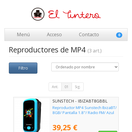
Menú
Acceso
Contacto
0
Reproductores de MP4
(3 art.)
Filtro
Ant.
01
Sig.
SUNSTECH - IBIZABT8GBBL
Reproductor MP4 Sunstech IbizaBT/
8GB/ Pantalla 1.8"/ Radio FM/ Azul
39,25 €