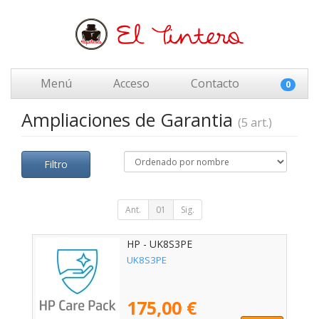
Menú
Acceso
Contacto
0
Ampliaciones de Garantia
(5 art.)
Filtro
Ant.
01
Sig.
HP - UK8S3PE
UK8S3PE
175,00 €