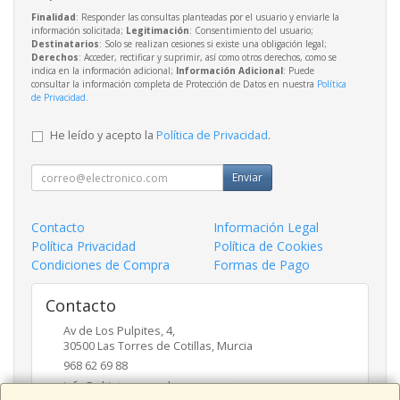
Finalidad
: Responder las consultas planteadas por el usuario y enviarle la
información solicitada;
Legitimación
: Consentimiento del usuario;
Destinatarios
: Solo se realizan cesiones si existe una obligación legal;
Derechos
: Acceder, rectificar y suprimir, así como otros derechos, como se
indica en la información adicional;
Información Adicional
: Puede
consultar la información completa de Protección de Datos en nuestra
Política
de Privacidad
.
He leído y acepto la
Política de Privacidad
.
Enviar
Contacto
Información Legal
Política Privacidad
Política de Cookies
Condiciones de Compra
Formas de Pago
Contacto
Av de Los Pulpites, 4,
30500
Las Torres de Cotillas
,
Murcia
968 62 69 88
info@eltinteropapeleros.com