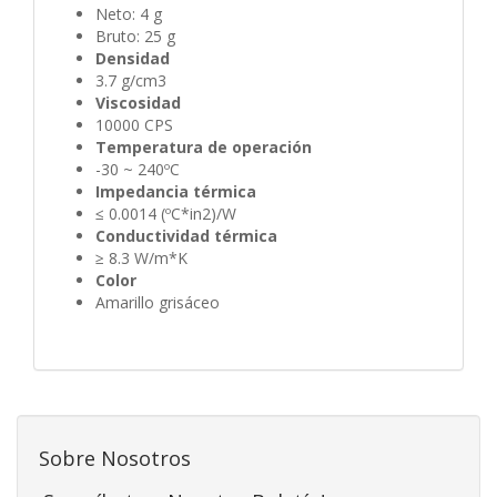
Neto: 4 g
Bruto: 25 g
Densidad
3.7 g/cm3
Viscosidad
10000 CPS
Temperatura de operación
-30 ~ 240ºC
Impedancia térmica
≤ 0.0014 (ºC*in2)/W
Conductividad térmica
≥ 8.3 W/m*K
Color
Amarillo grisáceo
Sobre Nosotros