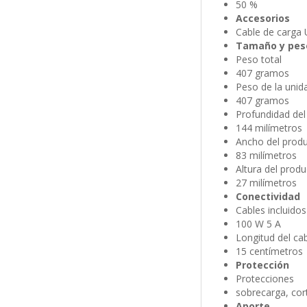
50 %
Accesorios
Cable de carga
Tamaño y pes
Peso total
407 gramos
Peso de la unida
407 gramos
Profundidad del
144 milímetros
Ancho del produ
83 milímetros
Altura del produ
27 milímetros
Conectividad
Cables incluidos
100 W 5 A
Longitud del cab
15 centímetros
Protección
Protecciones
sobrecarga, cor
Aporte