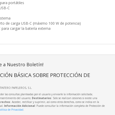
para portátiles
 USB-C
sistema
erto de carga USB-C (máximo 100 W de potencia)
para cargar la batería externa
e a Nuestro Boletín!
CIÓN BÁSICA SOBRE PROTECCIÓN DE
LTINTERO PAPELEROS, S.L.
der las consultas planteadas por el usuario y enviarle la información solicitada;
onsentimiento del usuario;
Destinatarios
: Solo se realizan cesiones si existe una
rechos
: Acceder, rectificar y suprimir, así como otros derechos, como se indica en la
nal;
Información Adicional
: Puede consultar la información completa de Protección de
olítica de Privacidad
.