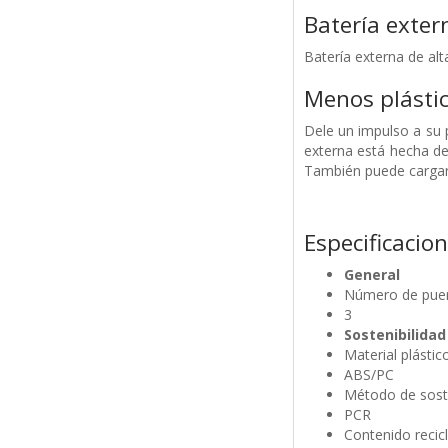
Batería exter
Batería externa de al
Menos plásti
Dele un impulso a su p
externa está hecha de 
También puede cargar 
Especificacio
General
Número de pue
3
Sostenibilidad
Material plástic
ABS/PC
Método de soste
PCR
Contenido recic