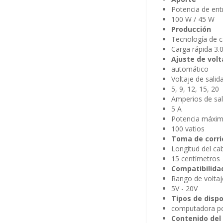
Potencia de ent
100 W / 45 W
Producción
Tecnología de 
Carga rápida 3.
Ajuste de volt
automático
Voltaje de salid
5, 9, 12, 15, 20
Amperios de sa
5 A
Potencia máxima
100 vatios
Toma de corri
Longitud del ca
15 centímetros
Compatibilida
Rango de voltaj
5V - 20V
Tipos de disp
computadora port
Contenido del