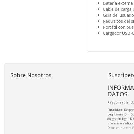
Batería externa 
Cable de carga
Guía del usuario
Requisitos del 
Portátil con pu
Cargador USB-C 
Sobre Nosotros
¡Suscríbet
INFORMA
DATOS
Responsable
: E
Finalidad
: Respon
Legitimación
: C
obligación legal;
De
información adicio
Datos en nuestra
P