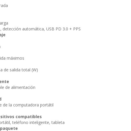
rada
carga
0, detección automática, USB PD 3.0 + PPS
aje
a
lida máximos
 de salida total (W)
ente
ble de alimentación
d
e de la computadora portátil
ositivos compatibles
átil, teléfono inteligente, tableta
 paquete