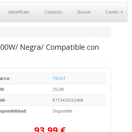
Identifícate
Contacto
Buscar
Carrito
100W/ Negra/ Compatible con
arca:
TRUST
/N:
25240
AN:
8713439252408
sponibilidad:
Disponible
93,99 €